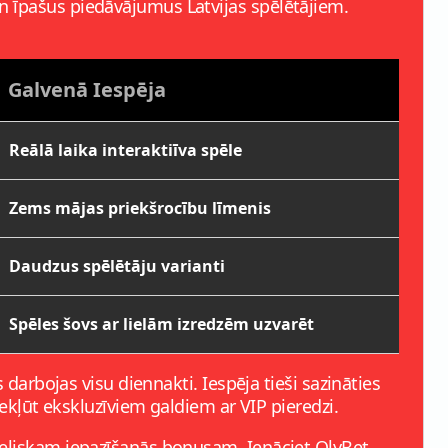
n īpašus piedāvājumus Latvijas spēlētājiem.
Galvenā Iespēja
Reālā laika interaktiīva spēle
Zems mājas priekšrocību līmenis
Daudzus spēlētāju varianti
Spēles šovs ar lielām izredzēm uzvarēt
 darbojas visu diennakti. Iespēja tieši sazināties
iekļūt ekskluzīviem galdiem ar VIP pieredzi.
ieliskam iepazīšanās bonusam. Ienāciet OlyBet