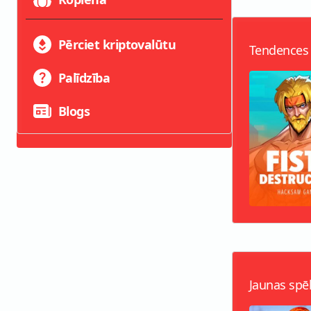
Pērciet kriptovalūtu
Tendences
Palīdzība
Blogs
Jaunas spē