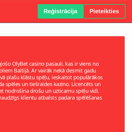
Reģistrācija
Pieteikties
aujošo OlyBet casino pasauli, kas ir viens no
liem Baltijā. Ar vairāk nekā desmit gadu
vā plašu klāstu spēļu, ieskaitot populārākos
a spēles un tiešraides kazino. Licencēts un
Bet nodrošina drošu un uzticamu spēļu vidi.
audzīgs klientu atbalsts padara spēlēšanas