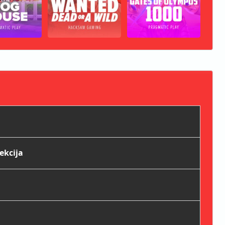
ekcija
m